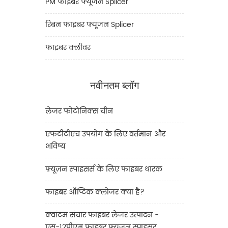
PM फाइबर फ्यूजन Splicer
रिबन फाइबर फ्यूजन Splicer
फाइबर क्लीवर
नवीनतम ब्लॉग
लेजर फोटोनिक्स चीन
एफटीटीएच उपयोग के लिए वर्तमान और
भविष्य
फ़्यूज़न स्पाइसर्स के लिए फाइबर धारक
फाइबर ऑप्टिक क्लोजर क्या है?
क्वांटम संचार फाइबर लेजर उत्पादन -
एस-12पीएम फाइबर फ्यूजन स्पाइसर