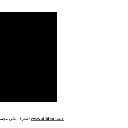
للتعرف على مجموعتنا من آلات الربط الانصهار ، يرجى زيارة موقعنا على الإنترنت
www.xhfiber.com