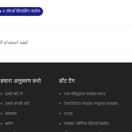
6 मोटर्स स्प्लिसिंग मशीन
كيفية استخدام ال
हमारा अनुसरण करो
हॉट टैग
हमारे बारे में
उच्च परिशुद्धता फाइबर कटर
हमसे संपर्क करें
एफटीटीएच फाइबर फ्यूजन स्पाइसर
समाचार
OTDR
ब्लॉग
फाइबर ऑप्टिक सिलाई मशीन