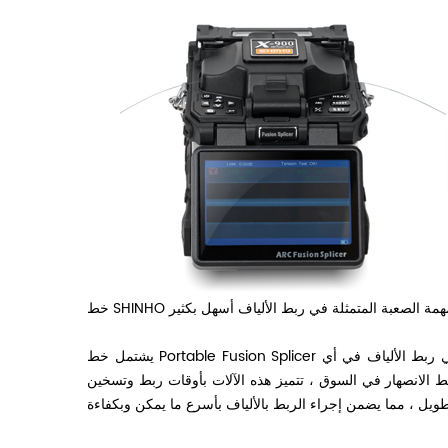
مة الصعبة المتمثلة في ربط الألياف
أسهل
خط SHINHO
يشتمل خط Portable Fusion Splicer على ميزات لا حصر لها ، وتوفر هذه الآلات الموثوقة للمستخدمين الراحة والمرونة في ربط الألياف في أي
الانصهار في السوق ، تتميز هذه الآلات بأوقات ربط وتسخين