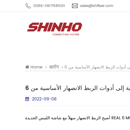
0086-13671585101
sales@xhfiber.com
Home
ब्लॉग
2022-09-08
أصبح الربط الانصهار سهلاً مع
شاشة اللمس الجديدة
REAL 6 