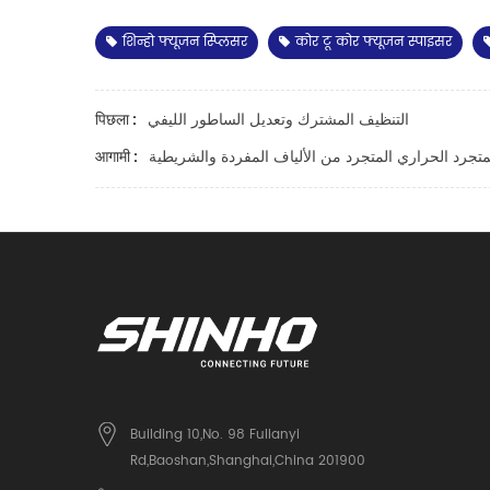
शिन्हो फ्यूजन स्प्लिसर
कोर टू कोर फ्यूजन स्पाइसर
التنظيف المشترك وتعديل الساطور الليفي
पिछला :
متجرد الحراري المتجرد من الألياف المفردة والشريطية
आगामी :
Building 10,No. 98 Fulianyi
Rd,Baoshan,Shanghai,China 201900