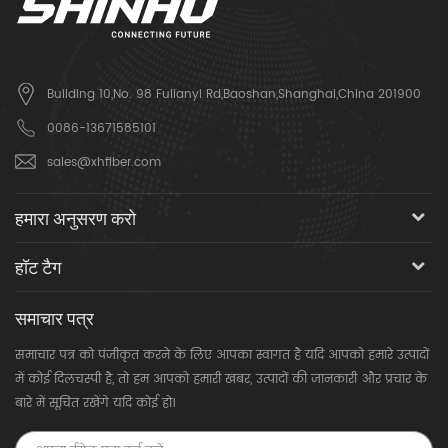
Building 10,No. 98 Fulianyi Rd,Baoshan,Shanghai,China 201900
0086-13671585101
sales@xhfiber.com
हमारा अनुसरण करो
हॉट टैग
समाचार पत्र
समाचार पत्र को पंजीकृत करने के लिए आपका स्वागत है यदि आपको हमारे उत्पादों
में कोई दिलचस्पी है, तो हम आपको हमारी खबर, उत्पादों की जानकारी और प्रचार के
बारे में सूचित रखेंगे यदि कोई हो।