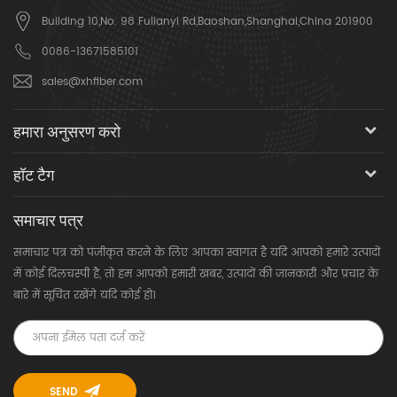
Building 10,No. 98 Fulianyi Rd,Baoshan,Shanghai,China 201900
0086-13671585101
sales@xhfiber.com
हमारा अनुसरण करो
हॉट टैग
समाचार पत्र
समाचार पत्र को पंजीकृत करने के लिए आपका स्वागत है यदि आपको हमारे उत्पादों
में कोई दिलचस्पी है, तो हम आपको हमारी खबर, उत्पादों की जानकारी और प्रचार के
बारे में सूचित रखेंगे यदि कोई हो।