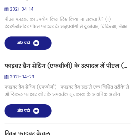
2021-04-14
पीएम फाइबर का उपयोग किस लिए किया जा सकता है? (1)
इंटरफेरोमीटर पीएम फाइबर के अनुप्रयोगों में दूरसंचार, चिकित्सा, सेंसर
आदि शामिल हैं। विशिष्ट अनुप्रयोग माप के लिए हस्तक्षेप का उपयोग
करना है ताकि यह सुन...
और पढो
फाइबर ब्रैग ग्रेटिंग (एफबीजी) के उत्पादन में पीएम (ध्रुवीकरण-अनुरक्षण) फ्यूजन स्प्लिसर
2021-04-23
फाइबर ब्रैग ग्रेटिंग (एफबीजी) फाइबर ब्रैग झंझरी एक निश्चित तरीके से
ऑप्टिकल फाइबर कोर के अपवर्तक सूचकांक के आवधिक अक्षीय
मॉडुलन द्वारा बनाई गई विवर्तनिक झंझरी है। यह एक निष्क्रिय फिल्टर
है, क्य...
और पढो
रिबन फाइबर केबल