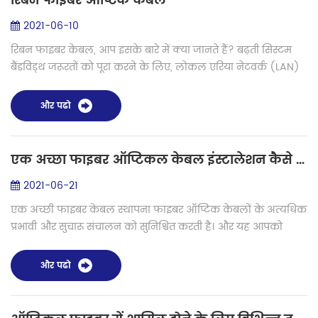
रिबन फाइबर ऑप्टिक केबल
2021-06-10
रिबन फाइबर केबल, आप इसके बारे में क्या जानते हैं? बढ़ती सिस्टम
बैंडविड्थ जरूरतों को पूरा करने के लिए, लोकल एरिया नेटवर्क (LAN)
कैंपस और बिल्डिंग बैकबोन, साथ ही डेटा सेंटर बैकबोन, उच्च केबल वाले
फाइबर ...
और पढो
एक अच्छा फाइबर ऑप्टिकल केबल इंस्टालेशन कैसे करें?
2021-06-21
एक अच्छी फाइबर केबल स्थापना फाइबर ऑप्टिक केबलों के अत्यधिक
प्रभावी और सुचारू संचालन को सुनिश्चित करती है। और यह आपको
भविष्य के रखरखाव और मरम्मत में बहुत सारी ऊर्जा बचा सकता है,
जिससे अंतहीन निराशा को ...
और पढो