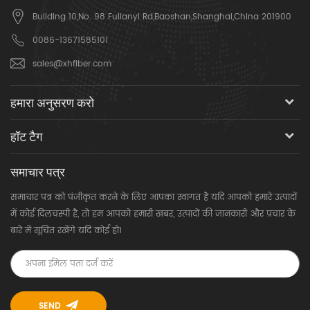
Building 10,No. 98 Fulianyi Rd,Baoshan,Shanghai,China 201900
0086-13671585101
sales@xhfiber.com
हमारा अनुसरण करो
हॉट टैग
समाचार पत्र
समाचार पत्र को पंजीकृत करने के लिए आपका स्वागत है यदि आपको हमारे उत्पादों
में कोई दिलचस्पी है, तो हम आपको हमारी खबर, उत्पादों की जानकारी और प्रचार के
बारे में सूचित रखेंगे यदि कोई हो।