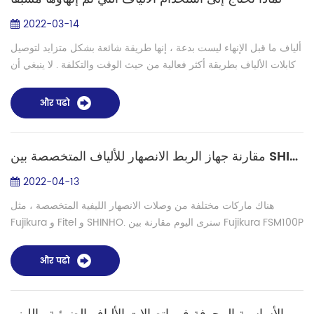
2022-03-14
ألياف ما قبل الإنهاء ليست بدعة ، إنها طريقة شائعة بشكل متزايد لتوصيل
كابلات الألياف بطريقة أكثر فعالية من حيث الوقت والتكلفة . لا ينبغي أن
يقتصر على المشاريع الكبرى التي يقدمها كبار التكامل ، ويمكن أن...
और पढो
مقارنة جهاز الربط الانصهار للألياف المتخصصة بين SHINHO و Fujikura FSM
2022-04-13
هناك ماركات مختلفة من وصلات الانصهار الليفية المتخصصة ، مثل
Fujikura و Fitel و SHINHO. سنرى اليوم مقارنة بين Fujikura FSM100P
و FSM 100M و FSM100M + و FSM100P + ووصلات الربط بالألياف
المتخصصة من طراز ...
और पढो