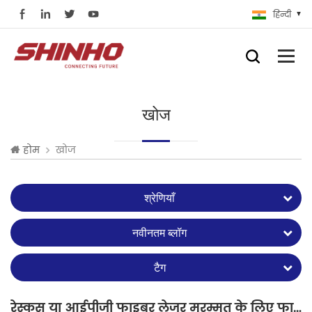
हिन्दी
खोज
खोज
होम
श्रेणियाँ
नवीनतम ब्लॉग
टैग
रेस्कस या आईपीजी फाइबर लेजर मरम्मत के लिए फाइबर फ्यूजन स्प्लिसर कैसे चुनें?