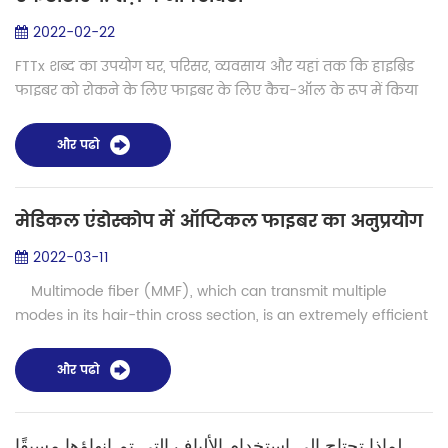
2022-02-22
FTTx शब्द का उपयोग घर, परिसर, व्यवसाय और यहां तक ​​कि हाइब्रिड
फाइबर को रोकने के लिए फाइबर के लिए कैच-ऑल के रूप में किया
जाता है। ज्यादातर हम घर में फाइबर के बारे में चिंतित हैं, लेकिन हम
सभी विकल्पों...
और पढो
मेडिकल एंडोस्कोप में ऑप्टिकल फाइबर का अनुप्रयोग
2022-03-11
Multimode fiber (MMF), which can transmit multiple
modes in its hair-thin cross section, is an extremely efficient
medium currently used to transmit spatial information light.
It is wide...
और पढो
لماذا تحتاج إلى استخدام الألياف التي تم إنهاؤها مسبقًا