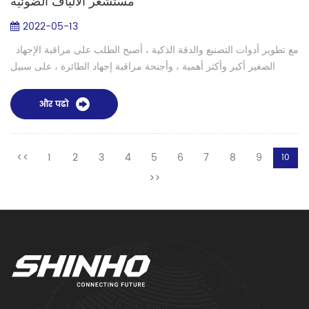
مستشعر الألياف الضوئية
2022-05-13
مع تطوير أدوات التصنيع والدقة الذكية ، أصبح الطلب على مراقبة الإجهاد
الصغير أكبر وأكثر أهمية ، وأجنحة مراقبة إجهاد الطائرة ، على سبيل
المثال ، الصب واللحام وتشكيل الضغط المتبقي في عملية المراقب...
और पढो
<<
1
2
3
4
5
6
7
8
9
10
>>