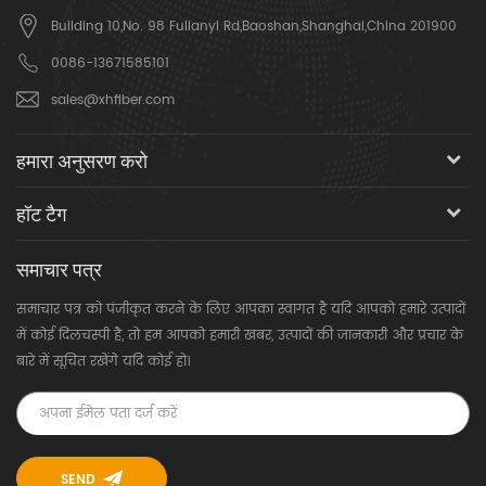
Building 10,No. 98 Fulianyi Rd,Baoshan,Shanghai,China 201900
0086-13671585101
sales@xhfiber.com
हमारा अनुसरण करो
हॉट टैग
समाचार पत्र
समाचार पत्र को पंजीकृत करने के लिए आपका स्वागत है यदि आपको हमारे उत्पादों
में कोई दिलचस्पी है, तो हम आपको हमारी खबर, उत्पादों की जानकारी और प्रचार के
बारे में सूचित रखेंगे यदि कोई हो।