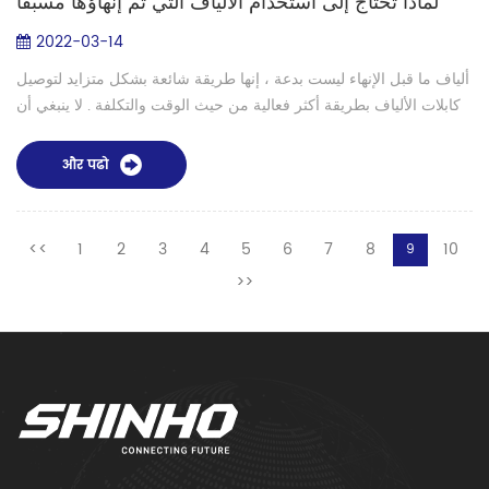
لماذا تحتاج إلى استخدام الألياف التي تم إنهاؤها مسبقًا
2022-03-14
ألياف ما قبل الإنهاء ليست بدعة ، إنها طريقة شائعة بشكل متزايد لتوصيل
كابلات الألياف بطريقة أكثر فعالية من حيث الوقت والتكلفة . لا ينبغي أن
يقتصر على المشاريع الكبرى التي يقدمها كبار التكامل ، ويمكن أن...
और पढो
<<
1
2
3
4
5
6
7
8
10
9
>>