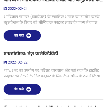
भविष्य में ऑप्टिकल फाइबर संचार और अनुप्रयोगों के लिए स्पेस-डिवीजन मल्टीप्लेक्सिंग
2022-02-21
ऑप्टिकल फाइबर (एसडीएम) के स्थानिक आयाम का उपयोग करके
बहुसंकेतन के विचार को ऑप्टिकल फाइबर संचार के जन्म में वापस
देखा जा सकता है। हालाँकि, पारंपरिक सिंगल-मोड ऑप्टिकल फाइबर
पर आधारित WDM ट्रांसमिशन सिस्...
और पढो
एफटीटीएच: तेज़ कनेक्टिविटी
2022-02-22
FTTx शब्द का उपयोग घर, परिसर, व्यवसाय और यहां तक ​​कि हाइब्रिड
फाइबर को रोकने के लिए फाइबर के लिए कैच-ऑल के रूप में किया
जाता है। ज्यादातर हम घर में फाइबर के बारे में चिंतित हैं, लेकिन हम
सभी विकल्पों...
और पढो