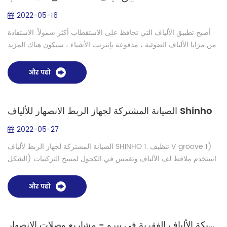
2022-05-16
أصبح تطبيق الألياف التي تحافظ على الاستقطاب أكثر شمولاً. الاستفادة
من مزايا الألياف الضوئية ، مدفوعة بإنترنت الأشياء ، سيكون هناك المزيد
من التطبيقات المفيدة. (1) مقياس التداخل تشمل تطبيقات الألياف ال...
और पढो
الصيانة المشتركة لجهاز الربط الانصهار للألياف Shinho
2022-05-27
الصيانة المشتركة لجهاز الربط لألياف SHINHO 1. تنظيف V groove 1)
استخدم ملاقط لف الألياف وتغمس في الكحول لمسح التركيبات (الشكل
1) ، قدم الضغط ، والعدسة العاكسة (الشكل 2) 2) 2. لف الألياف
بالملاقط واغمس...
और पढो
أخبار تعليق صيانة شبكة الألياف الفقرية في بيرو - مشاريع وصلات الانصهار