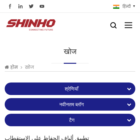
हिन्दी
खोज
खोज
होम
श्रेणियाँ
नवीनतम ब्लॉग
टैग
تطبيق ألياف الحفاظ على الاستقطاب