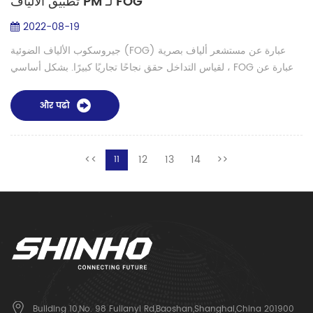
تطبيق الألياف PM لـ FOG
2022-08-19
جيروسكوب الألياف الضوئية (FOG) عبارة عن مستشعر ألياف بصرية
لقياس التداخل حقق نجاحًا تجاريًا كبيرًا. بشكل أساسي ، FOG عبارة عن
مستشعر سرعة دورانية ودورانية يتكون بشكل عام من ثلاث حلقات
استشعار من الألي...
और पढो
<<
12
13
14
>>
11
Building 10,No. 98 Fulianyi Rd,Baoshan,Shanghai,China 201900