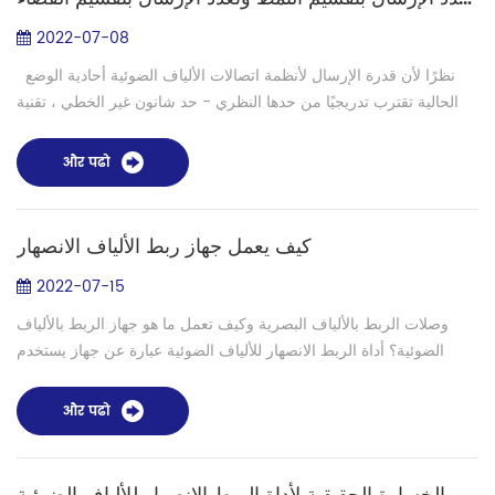
2022-07-08
نظرًا لأن قدرة الإرسال لأنظمة اتصالات الألياف الضوئية أحادية الوضع
الحالية تقترب تدريجيًا من حدها النظري - حد شانون غير الخطي ، تقنية
توسيع سعة تعدد الإرسال بتقسيم الفضاء (SDM) باستخدام البعد ا...
और पढो
كيف يعمل جهاز ربط الألياف الانصهار
2022-07-15
وصلات الربط بالألياف البصرية وكيف تعمل ما هو جهاز الربط بالألياف
الضوئية؟ أداة الربط الانصهار للألياف الضوئية عبارة عن جهاز يستخدم
قوسًا كهربائيًا لإذابة ألياف بصرية معًا في نهايتيهما ، ليكونا أليافًا...
और पढो