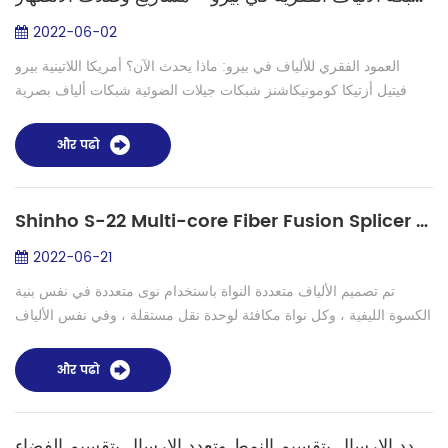
2022-06-02
العمود الفقري للألياف في بيرو: ماذا يحدث الآن؟ أمريكا اللاتينية بيرو
فيتيل أزتيكا كومونيكاشنز شبكات جيلات الضوئية شبكات ألياف بصرية
PRONATEL RDNFO SATELITAL TELECOMUNICACIONES العمود
الفقري للألياف في...
और पढो
Shinho S-22 Multi-core Fiber Fusion Splicer إطلاق جديد!
2022-06-21
تم تصميم الألياف متعددة النواة باستخدام نوى متعددة في نفس بنية
الكسوة الليفية ، وكل نواة مكافئة لوحدة نقل مستقلة ، وفي نفس الألياف
، يتم إرسال إشارات متعددة بشكل مستقل عبر نوى مختلفة. في الوقت
الحاضر ...
और पढो
ألياف الزخم الزاوي المداري - ألياف اتصالات من الجيل التالي مقترنة بتعدد الإرسال بتقسيم النمط وتعدد الإرسال بتقسيم الفضاء