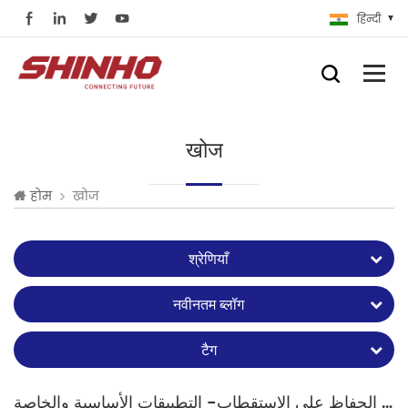
हिन्दी
खोज
खोज
होम
श्रेणियाँ
नवीनतम ब्लॉग
टैग
ألياف الحفاظ على الاستقطاب- التطبيقات الأساسية والخاصة