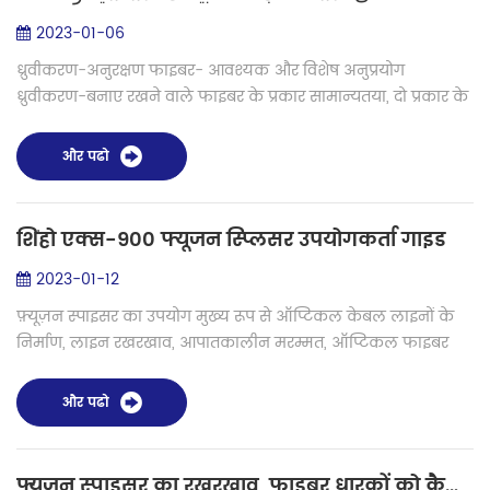
2023-01-06
ध्रुवीकरण-अनुरक्षण फाइबर- आवश्यक और विशेष अनुप्रयोग
ध्रुवीकरण-बनाए रखने वाले फाइबर के प्रकार सामान्यतया, दो प्रकार के
ध्रुवीकरण-बनाए रखने वाले फाइबर, सिंगल-मोड और कुछ-मोड फाइबर
होते हैं। हालांकि, वे ज...
और पढो
शिंहो एक्स-900 फ्यूजन स्प्लिसर उपयोगकर्ता गाइड
2023-01-12
फ़्यूज़न स्पाइसर का उपयोग मुख्य रूप से ऑप्टिकल केबल लाइनों के
निर्माण, लाइन रखरखाव, आपातकालीन मरम्मत, ऑप्टिकल फाइबर
उपकरणों के उत्पादन परीक्षण और प्रमुख ऑपरेटरों, इंजीनियरिंग
कंपनियों और उद्यमों और सं...
और पढो
फ़्यूज़न स्पाइसर का रखरखाव, फ़ाइबर धारकों को कैसे बदला जाए