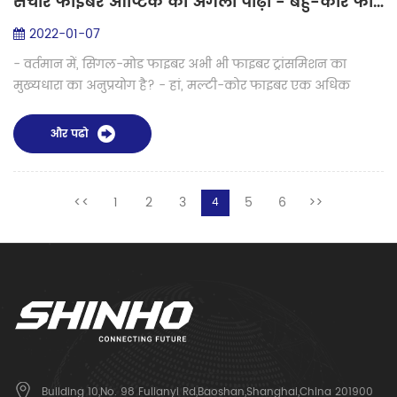
संचार फाइबर ऑप्टिक की अगली पीढ़ी - बहु-कोर फाइबर स्प्लिसिंग के लिए सर्वोत्तम समाधान कैसे प्राप्त करें
2022-01-07
- वर्तमान में, सिंगल-मोड फाइबर अभी भी फाइबर ट्रांसमिशन का
मुख्यधारा का अनुप्रयोग है? - हां, मल्टी-कोर फाइबर एक अधिक
उन्नत प्रयास है। वर्तमान में कुछ संबंधित अनुप्रयोग हैं, जो अभी मुख्यधारा
में नहीं है...
और पढो
<<
1
2
3
5
6
>>
4
Building 10,No. 98 Fulianyi Rd,Baoshan,Shanghai,China 201900