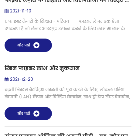
फाइबर लेज़रों के सिद्धांत और विशेषताओं की विस्तृत व्याख्या
2021-11-10
1. फाइबर लेज़रों के सिद्धांत - परिचय फाइबर लेजर एक ऐसा
उपकरण है जो लेजर आउटपुट उत्पन्न करने के लिए लाभ माध्यम के
रूप में रेयर-अर्थ-डोप्ड ग्लास फाइबर का उपयोग करता है। फाइबर लेज़रों
को फाइबर एम्पलीफा...
और पढो
रिबन फाइबर लाभ और नुकसान
2021-12-20
बढ़ती सिस्टम बैंडविड्थ जरूरतों को पूरा करने के लिए, लोकल एरिया
नेटवर्क (LAN) कैंपस और बिल्डिंग बैकबोन, साथ ही डेटा सेंटर बैकबोन,
उच्च केबल वाले फाइबर काउंट की ओर पलायन कर रहे हैं। रिबन
फाइबर ऑप्टिक के...
और पढो