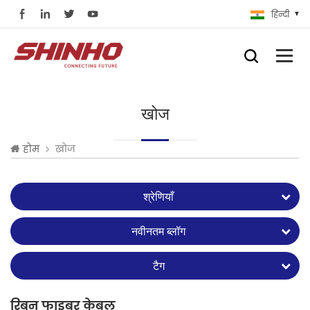
हिन्दी
खोज
खोज
होम
श्रेणियाँ
नवीनतम ब्लॉग
टैग
रिबन फाइबर केबल