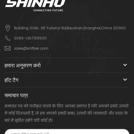
Building 10,No. 98 Fulianyi Rd,Baoshan,Shanghai,China 201900
0086-13671585101
sales@xhfiber.com
हमारा अनुसरण करो
हॉट टैग
समाचार पत्र
समाचार पत्र को पंजीकृत करने के लिए आपका स्वागत है यदि आपको हमारे उत्पादों
में कोई दिलचस्पी है, तो हम आपको हमारी खबर, उत्पादों की जानकारी और प्रचार के
बारे में सूचित रखेंगे यदि कोई हो।