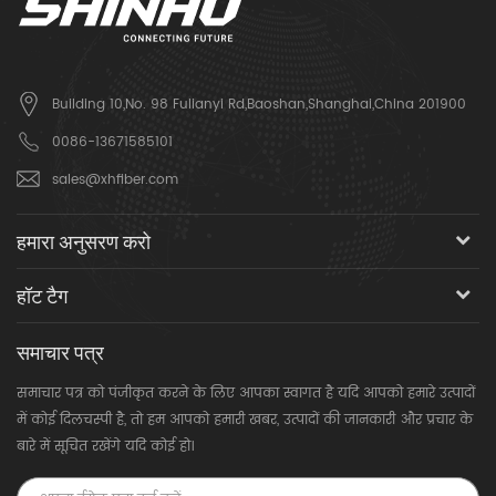
Building 10,No. 98 Fulianyi Rd,Baoshan,Shanghai,China 201900
0086-13671585101
sales@xhfiber.com
हमारा अनुसरण करो
हॉट टैग
समाचार पत्र
समाचार पत्र को पंजीकृत करने के लिए आपका स्वागत है यदि आपको हमारे उत्पादों
में कोई दिलचस्पी है, तो हम आपको हमारी खबर, उत्पादों की जानकारी और प्रचार के
बारे में सूचित रखेंगे यदि कोई हो।