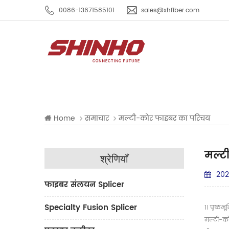
0086-13671585101
sales@xhfiber.com
Home
समाचार
मल्टी-कोर फाइबर का परिचय
मल्ट
श्रेणियाँ
202
फाइबर संलयन Splicer
Specialty Fusion Splicer
1। पृष्ठभू
मल्टी-को