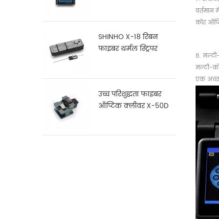
16
वर्तमान 
कोर ऑप्ट
SHINHO X-18 रिबन
फाइबर थर्मल स्ट्रिपर
8. मल्टी
मल्टी-को
एक अच्छा
उच्च परिशुद्धता फाइबर
ऑप्टिक क्लीवर X-50D