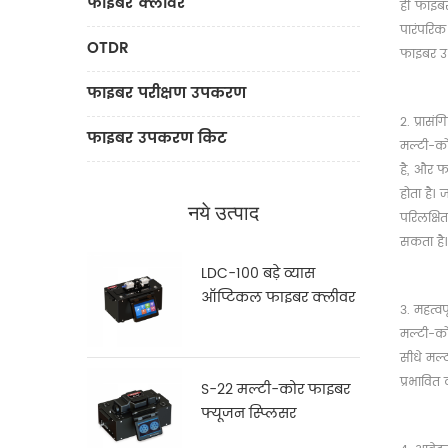
फाइबर क्लीवर
ही फाइबर
पारंपरि
OTDR
फाइबर उभ
फाइबर परीक्षण उपकरण
2. प्रासंग
फाइबर उपकरण किट
मल्टी-कोर
है, और फ
होता है।
नये उत्पाद
परिलक्षि
सकता है।
LDC-100 बड़े व्यास
ऑप्टिकल फाइबर क्लीवर
3. महत्व
मल्टी-कोर
सीधे मल्
प्रभावित 
S-22 मल्टी-कोर फाइबर
फ्यूजन स्प्लिसर