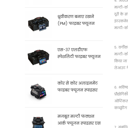
4. आवेद
मल्टी-को
दूरी के 
ध्रुवीकरण बनाए रखने
इंटरकनेक
(PM) फाइबर फ्यूजन
मल्टी-को
Splicer के एस-12
5. वर्गी
एस-37 एलडीएफ
मल्टी-को
स्पेशलिटी फाइबर फ्यूजन
किया जा 
स्प्लिसर
लेआउट गैर
कोर से कोर अलाइनमेंट
6. भविष्
फाइबर फ्यूजन स्पाइसर
प्रौद्यो
X900
ऑप्टिकल 
कंप्यूटिंग
मजबूत मल्टी फंक्शन
आर्क फ्यूजन स्पाइसर एस
7. संबंधि