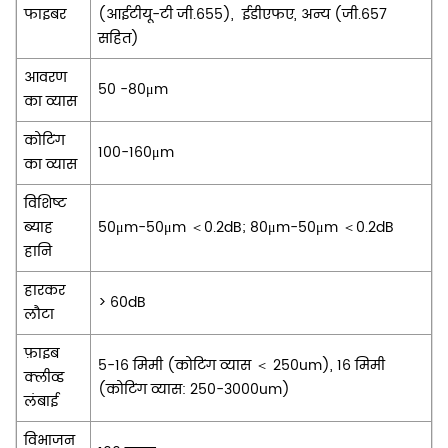
फाइबर
(आईटीयू-टी जी.655),
ईडीएफए, अन्य (जी.657
सहित)
आवरण
50 -80μm
का व्यास
कोटिंग
100-160μm
का व्यास
विशिष्ट
ब्याह
50μm-50μm
＜0.2dB; 80μm-50μm
＜0.2dB
हानि
हारकर
> 60dB
लौटा
फ़ाइब
5-16 मिमी (कोटिंग व्यास ＜ 250um), 16 मिमी
क्लीव्ड
(कोटिंग व्यास: 250-3000um)
लंबाई
विभाजन