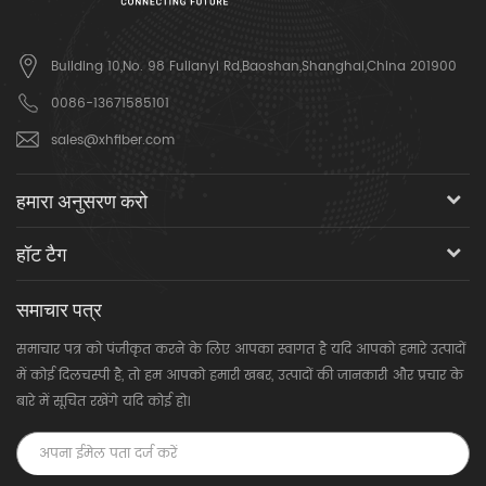
Building 10,No. 98 Fulianyi Rd,Baoshan,Shanghai,China 201900
0086-13671585101
sales@xhfiber.com
हमारा अनुसरण करो
हॉट टैग
समाचार पत्र
समाचार पत्र को पंजीकृत करने के लिए आपका स्वागत है यदि आपको हमारे उत्पादों
में कोई दिलचस्पी है, तो हम आपको हमारी खबर, उत्पादों की जानकारी और प्रचार के
बारे में सूचित रखेंगे यदि कोई हो।