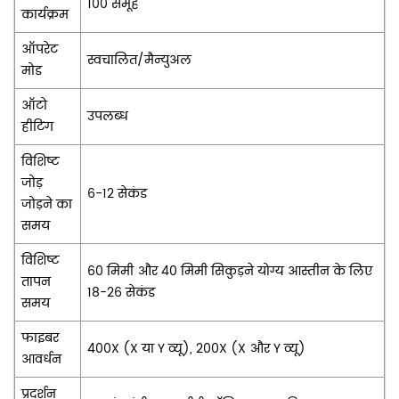
100 समूह
कार्यक्रम
ऑपरेट
स्वचालित/मैन्युअल
मोड
ऑटो
उपलब्ध
हीटिंग
विशिष्ट
जोड़
6-12 सेकंड
जोड़ने का
समय
विशिष्ट
60 मिमी और 40 मिमी सिकुड़ने योग्य आस्तीन के लिए
तापन
18-26 सेकंड
समय
फाइबर
400X (X या Y व्यू), 200X (X और Y व्यू)
आवर्धन
प्रदर्शन