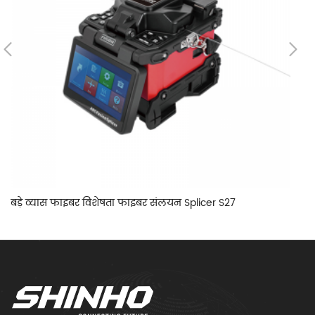
बड़े व्यास फाइबर विशेषता फाइबर संलयन Splicer S27
ध्