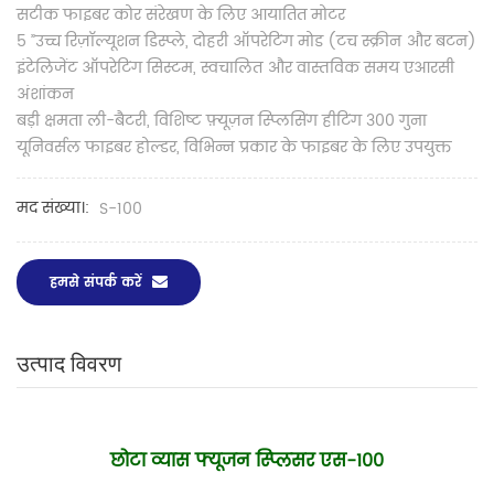
सटीक फाइबर कोर संरेखण के लिए आयातित मोटर
5 ”उच्च रिज़ॉल्यूशन डिस्प्ले, दोहरी ऑपरेटिंग मोड (टच स्क्रीन और बटन)
इंटेलिजेंट ऑपरेटिंग सिस्टम, स्वचालित और वास्तविक समय एआरसी
अंशांकन
बड़ी क्षमता ली-बैटरी, विशिष्ट फ़्यूज़न स्प्लिसिंग हीटिंग 300 गुना
यूनिवर्सल फाइबर होल्डर, विभिन्न प्रकार के फाइबर के लिए उपयुक्त
मद संख्या।:
S-100
हमसे संपर्क करें
उत्पाद विवरण
छोटा व्यास फ्यूजन स्प्लिसर एस-100