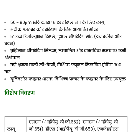
50～80μm छोटे व्यास फाइबर स्प्लिसिंग के लिए लागू
सटीक फाइबर कोर संरेखण के लिए आयातित मोटर
5” उच्च रिज़ॉल्यूशन डिस्प्ले, डुअल ऑपरेटिंग मोड (टच स्क्रीन और
बटन)
बुद्धिमान ऑपरेटिंग सिस्टम, स्वचालित और वास्तविक समय एआरसी
अंशांकन
बड़ी क्षमता वाली ली-बैटरी, विशिष्ट फ़्यूज़न स्प्लिसिंग हीटिंग 300
बार
यूनिवर्सल फाइबर धारक, विभिन्न प्रकार के फाइबर के लिए उपयुक्त
विशेष विवरण
एसएम (आईटीयू-टी जी.652), एमएम (आईटीयू-टी
लागू
जी.651), डीएस (आईटीयू-टी जी.653), एनजेडडीएस