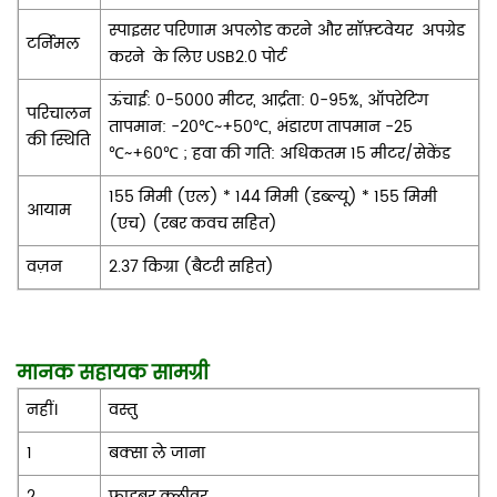
स्पाइसर परिणाम अपलोड करने और सॉफ़्टवेयर
अपग्रेड
टर्निमल
करने
के लिए USB2.0 पोर्ट
ऊंचाई: 0-5000 मीटर, आर्द्रता: 0-95%, ऑपरेटिंग
परिचालन
तापमान: -20℃~+50℃, भंडारण तापमान -25
की स्थिति
℃~+60℃
; हवा की गति: अधिकतम 15 मीटर/सेकेंड
155 मिमी (एल) * 144 मिमी (डब्ल्यू) * 155 मिमी
आयाम
(एच) (रबर कवच सहित)
वज़न
2.37 किग्रा (बैटरी सहित)
मानक सहायक सामग्री
नहीं।
वस्तु
1
बक्सा ले जाना
2
फाइबर क्लीवर