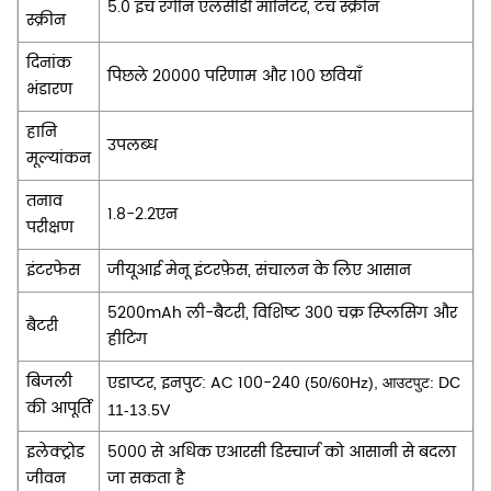
5.0 इंच रंगीन एलसीडी मॉनिटर, टच स्क्रीन
स्क्रीन
दिनांक
पिछले 20000 परिणाम और 100 छवियाँ
भंडारण
हानि
उपलब्ध
मूल्यांकन
तनाव
1.8-2.2एन
परीक्षण
इंटरफेस
जीयूआई मेनू इंटरफ़ेस, संचालन के लिए आसान
5200mAh ली-बैटरी, विशिष्ट 300 चक्र स्प्लिसिंग और
बैटरी
हीटिंग
बिजली
एडाप्टर, इनपुट: AC 100-240
(50/60Hz), आउटपुट: DC
की आपूर्ति
11-13.5V
इलेक्ट्रोड
5000 से अधिक एआरसी डिस्चार्ज को आसानी से बदला
जीवन
जा सकता है