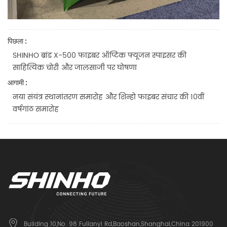
पिछला :
SHINHO ब्रांड X-500 फाइबर ऑप्टिक फ्यूजन स्पाइसर की
साहित्यिक चोरी और जालसाजी पर घोषणा
आगामी :
नया संयंत्र स्थानांतरण समारोह और शिन्हो फाइबर संचार की 10वीं
वर्षगांठ समारोह
Building 10,No. 98 Fulianyi Rd,Baoshan,Shanghai,China 201900