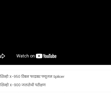
शिन्हो X-950 रिबन फाइबर फ्यूजन Splicer
शिन्हो X-900 जलरोधी परीक्षण