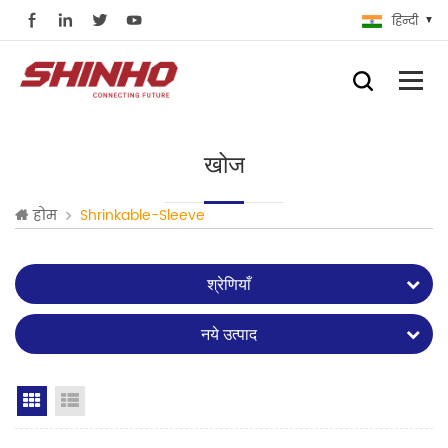
हिन्दी
खोज
होम
Shrinkable-Sleeve
श्रेणियाँ
नये उत्पाद
Grid View
List View