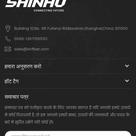
Building 10,No. 98 Fulianyi Rd,Baoshan,Shanghai,China 201900
0086-13671585101
sales@xhfiber.com
हमारा अनुसरण करो
हॉट टैग
समाचार पत्र
समाचार पत्र को पंजीकृत करने के लिए आपका स्वागत है यदि आपको हमारे उत्पादों
में कोई दिलचस्पी है, तो हम आपको हमारी खबर, उत्पादों की जानकारी और प्रचार के
बारे में सूचित रखेंगे यदि कोई हो।