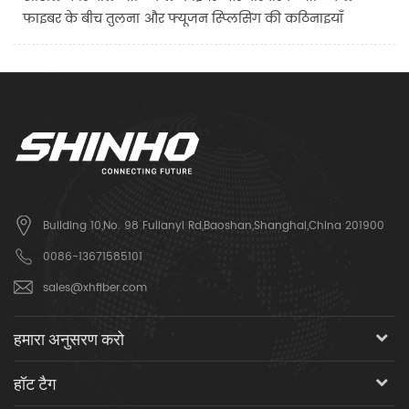
फाइबर के बीच तुलना और फ्यूजन स्प्लिसिंग की कठिनाइयाँ
Building 10,No. 98 Fulianyi Rd,Baoshan,Shanghai,China 201900
0086-13671585101
sales@xhfiber.com
हमारा अनुसरण करो
हॉट टैग