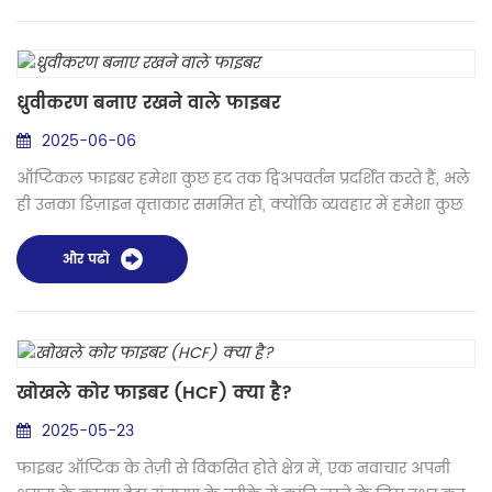
और अनुप्रयोग: क्लैडिंग संरेखण चुनें यदि: कम महत्वपूर्ण अनुप्रयोगों के
लिए मानक एकल-मोड फा...
ध्रुवीकरण बनाए रखने वाले फाइबर
2025-06-06
ऑप्टिकल फाइबर हमेशा कुछ हद तक द्विअपवर्तन प्रदर्शित करते हैं, भले
ही उनका डिज़ाइन वृत्ताकार सममित हो, क्योंकि व्यवहार में हमेशा कुछ
मात्रा में यांत्रिक तनाव या अन्य प्रभाव होता है जो समरूपता को तोड़ता है।
परिणामस्वरूप, फाइबर में प्रसारित प्रकाश का ध्रुवीकरण धीरे-धीरे
और पढो
अनियंत्रित (और तरंगदैर्ध्य-निर्भर) तरीके से बदलता है, जो फाइबर के
किसी भी झुकाव और उसके तापमान पर भी निर्भर करता है। ध्रुवीकरण-
बनाए ...
खोखले कोर फाइबर (HCF) क्या है?
2025-05-23
फाइबर ऑप्टिक के तेज़ी से विकसित होते क्षेत्र में, एक नवाचार अपनी