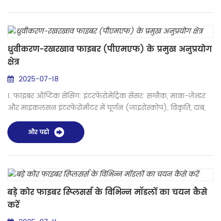
मरम्मत में इनका उपयोग इस प्रकार किया जाता है: 1. सटीक क्लीविंग
और तैयारी फाइबर अंत तैयारी: जोड़ने से पहले, क्षतिग्रस्त फाइबर सिरों
को उपकरणों का उपयोग ...
ध्रुवीकरण-रखरखाव फाइबर (पीएमएफ) के प्रमुख अनुप्रयोग
क्षेत्र
2025-07-18
1. फाइबर ऑप्टिक सेंसिंग: इंटरफेरोमेट्रिक सेंसर: सग्नैक, माक-ज़ेन्डर
और माइकलसन इंटरफेरोमीटर में घूर्णन (जाइरोस्कोप), विकृति, दाब,
तापमान, ध्वनिक तरंगों और चुंबकीय/विद्युत क्षेत्रों को मापने के लिए
उपयोग किया जाता है। पीएमएफ प्रकाश की ध्रुवीकरण अवस्था को बनाए
और पढो
रखते हुए स्थिर व्यतिकरण पैटर्न सुनिश्चित करता है। करंट सेंसर (फाइबर
ऑप्टिक करंट ट्रांसफॉर्मर - FOCTs): फैराडे प्रभाव के आधार पर विद्युत
धारा ...
बड़े कोर फाइबर स्प्लिसर्स के विभिन्न मॉडलों का चयन कैसे
करें