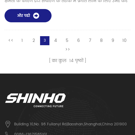
क्षमता के कारण डेटा संचारण के तरीके में क्रांति लाने के लिए उभर कर
सामने आया है: खोखला कोर फाइबर। पारंपरिक ऑप्टिकल फाइबर, जो
दशकों से दूरसंचार की रीढ़ रहे हैं, प्रकाश को एक ठोस काँच या प्लास्टिक
और पढो
कोर से होकर गुज़ारते हैं। हालाँकि, खोखले कोर फाइबर प्रकाश को एक
खोखले कोर, जो आमतौर पर हवा या निर्वात से भरा होता है, से होकर
गुज़ारकर एक अभ...
<<
1
2
4
5
6
7
8
9
10
3
>>
का कुल
14
पृष्ठों
Building 10,No. 98 Fulianyi Rd,Baoshan,Shanghai,China 201900
0086-13671585101