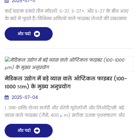
2025-07-11
कई ग्राहक हमारे तीन मॉडलों: S-37, S-37+, और S-27 के बीच अंतर
के बारे में पूछते हैं। विभिन्न शक्तियों वाले फाइबर लेज़रों की रखरखाव
आवश्यकताओं के लिए, बड़े कोर स्प्लिसर का चयन करते समय फाइबर
व्यास सीमा, स्प्लिसिंग सटीकता, ताप स्रोत नियंत्रण क्षमता और पर्यावरण
और पढो
अनुकूलनशीलता पर ध्यान केंद्रित करना चाहिए। निम्नलिखित विशिष्ट
सुझाव हैं, जिन्हें शक्ति सीमा और अनुप्रयोग परिदृश्यों के अनुसार वर्गीकृत
किया गय...
मेडिकल उद्योग में बड़े व्यास वाले ऑप्टिकल फाइबर (100-
1000 Μm) के मुख्य अनुप्रयोग
2025-07-04
1. उच्च-शक्ति लेजर सर्जरी और थेरेपी यूरोलॉजी और लिथोट्रिप्सी: बड़े
व्यास वाले फाइबर (जैसे, 400 μ m) सटीक ऊतक पृथक्करण और
पथरी विखंडन के लिए उच्च-शक्ति थ्यूलियम लेज़र (1940 एनएम)
संचारित करते हैं। यूरोफाइबर 150Q जैसी प्रणालियाँ 1500 वाट तक की
और पढो
अधिकतम शक्ति प्रदान करती हैं, जिससे पारंपरिक विधियों की तुलना में