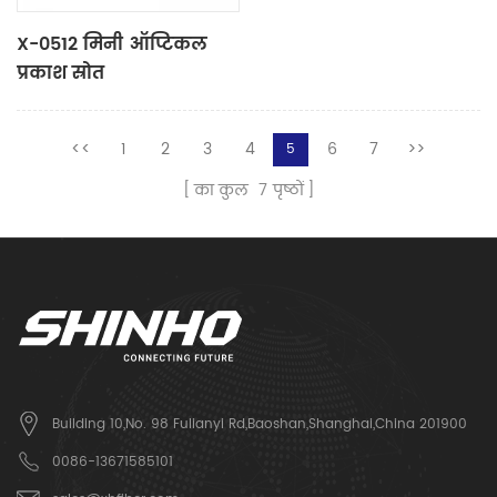
X-0512 मिनी ऑप्टिकल
प्रकाश स्रोत
<<
1
2
3
4
6
7
>>
5
का कुल
7
पृष्ठों
Building 10,No. 98 Fulianyi Rd,Baoshan,Shanghai,China 201900
0086-13671585101