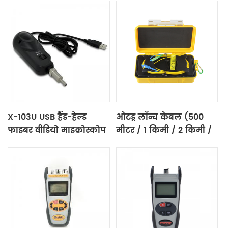
X-103U USB हैंड-हेल्ड
ओटड्र लॉन्च केबल (500
फाइबर वीडियो माइक्रोस्कोप
मीटर / 1 किमी / 2 किमी /
3 किमी / 5 किमी)